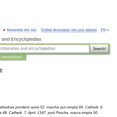
Remember this site
Embed dictionaries into your website
EN
s and Encyclopedias
Search!
Interpretations
e
athedrae
ponderis
aurei
52
.
marcha
auri
empta
50
.
Cathedr
.
6
.
a
48
.
Cathedr
.
7
.
April
.
1347
.
post
Pascha:
marca
empta
50
.