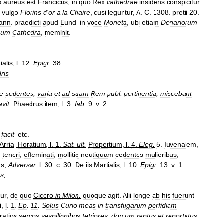
s
aureus
est
Francicus
,
in
quo
Rex
cathedrae
insidens
conspicitur
.
,
vulgo
Florins
d
'
or
a
la
Chaire
,
cusi
leguntur
,
A
.
C
.
1308
.
pretii
20
.
ann
.
praedicti
apud
Eund
.
in
voce
Moneta
,
ubi
etiam
Denariorum
cum
Cathedra
,
meminit
.
ialis
,
l
.
12
.
Epigr
.
38
.
ris
e
sedentes
,
varia
et
ad
suam
Rem
publ
.
pertinentia
,
miscebant
avit
.
Phaedrus
item
,
l
.
3
.
fab
.
9
.
v
.
2
.
facit
,
etc
.
Arria
,
Horatium
,
l
.
1
.
Sat
.
ult
.
Propertium
,
l
.
4
.
Eleg
.
5
.
Iuvenalem
,
,
teneri
,
effeminati
,
mollitie
neutiquam
cedentes
mulieribus
,
us
,
Adversar
.
l
.
30
.
c
.
30
.
De
iis
Martialis
,
l
.
10
.
Epigr
.
13
.
v
.
1
.
os
,
tur
,
de
quo
Cicero
in
Milon
.
quoque
agit
.
Alii
longe
ab
his
fuerunt
i
,
l
.
1
.
Ep
.
11
.
Solus
Curio
meas
in
transfugarum
perfidiam
ratios
servos
vespillonibus
tetriores
,
domum
raptus
et
reportatus