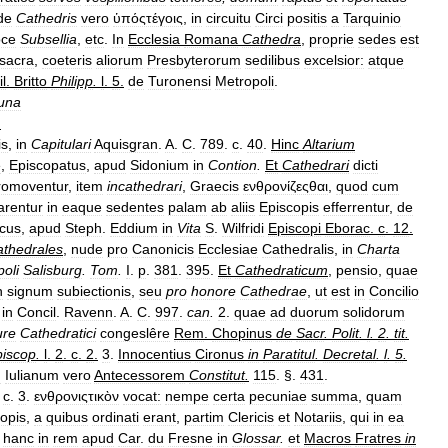
de
Cathedris
vero
ὑπόςτέγοις
,
in
circuitu
Circi
positis
a
Tarquinio
oce
Subsellia
,
etc
.
In
Ecclesia
Romana
Cathedra
,
proprie
sedes
est
sacra
,
coeteris
aliorum
Presbyterorum
sedilibus
excelsior:
atque
l
.
Britto
Philipp
.
l
.
5
.
de
Turonensi
Metropoli
.
una
.
is
,
in
Capitulari
Aquisgran
.
A
.
C
.
789
.
c
.
40
.
Hinc
Altarium
e
,
Episcopatus
,
apud
Sidonium
in
Contion
.
Et
Cathedrari
dicti
romoventur
,
item
incathedrari
,
Graecis
ενθρονίζεςθαι
,
quod
cum
arentur
in
eaque
sedentes
palam
ab
aliis
Episcopis
efferrentur
,
de
ocus
,
apud
Steph
.
Eddium
in
Vita
S
.
Wilfridi
Episcopi
Eborac
.
c
.
12
.
thedrales
,
nude
pro
Canonicis
Ecclesiae
Cathedralis
,
in
Charta
oli
Salisburg
.
Tom
.
I
.
p
.
381
.
395
.
Et
Cathedraticum
,
pensio
,
quae
n
signum
subiectionis
,
seu
pro
honore
Cathedrae
,
ut
est
in
Concilio
in
Concil
.
Ravenn
.
A
.
C
.
997
.
can
.
2
.
quae
ad
duorum
solidorum
ure
Cathedratici
congeslêre
Rem
.
Chopinus
de
Sacr
.
Polit
.
l
.
2
.
tit
.
piscop
.
l
.
2
.
c
.
2
.
3
.
Innocentius
Cironus
in
Paratitul
.
Decretal
.
l
.
5
.
d
Iulianum
vero
Antecessorem
Constitut
.
115
. §.
431
.
.
c
.
3
.
ενθρονιςτικὸν
vocat:
nempe
certa
pecuniae
summa
,
quam
opis
,
a
quibus
ordinati
erant
,
partim
Clericis
et
Notariis
,
qui
in
ea
hanc
in
rem
apud
Car
.
du
Fresne
in
Glossar
.
et
Macros
Fratres
in