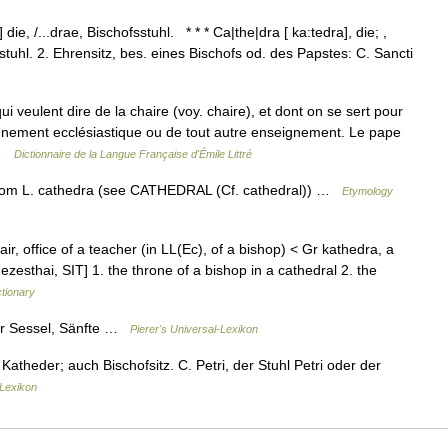
e, /...drae, Bischofsstuhl. * * * Ca|the|dra [ ka:tedra], die; ,
hr]stuhl. 2. Ehrensitz, bes. eines Bischofs od. des Papstes: C. Sancti
i veulent dire de la chaire (voy. chaire), et dont on se sert pour
gnement ecclésiastique ou de tout autre enseignement. Le pape
t …
Dictionnaire de la Langue Française d'Émile Littré
 from L. cathedra (see CATHEDRAL (Cf. cathedral)) …
Etymology
hair, office of a teacher (in LL(Ec), of a bishop) < Gr kathedra, a
zesthai, SIT] 1. the throne of a bishop in a cathedral 2. the
ctionary
rer Sessel, Sänfte …
Pierer's Universal-Lexikon
 Katheder; auch Bischofsitz. C. Petri, der Stuhl Petri oder der
Lexikon