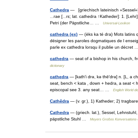
Cathedra
— [griechisch lateinisch »Sessel«] di
...rae [...rɛ; lat. cathedra ↑Katheder]: 1. [Le
Petri (der Päpstliche… …
Universal-Lexikon
cathedra (ex)
— (èks ka té dra) Mots latins qu
désigner les paroles dogmatiques de l ensei
parle ex cathedra lorsqu il publie un décre
cathedra
— seat of a bishop in his church,
dictionary
cathedra
— [kath′i drə, kə thē′drə] n. [L, a c
seat, bench < kata , down + hedra, a seat < he
episcopal see 3. any seat… …
English World di
Cathĕdra
— (v. gr.), 1) Katheder; 2) tragba
Cathedra
— (griech. lat.), Sessel, Lehnstuhl,
päpstliche Stuhl …
Meyers Großes Konversations-