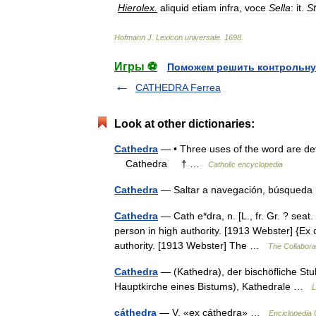
Hierolex
.
aliquid
etiam
infra
,
voce
Sella
:
it
.
St
Hofmann
J
.
Lexicon
universale
.
1698
.
Игры ⚽
Поможем решить контрольну
CATHEDRA Ferrea
Look at other dictionaries:
Cathedra
— • Three uses of the word are det
Cathedra † …
Catholic encyclopedia
Cathedra
— Saltar a navegación, búsqueda ?
Cathedra
— Cath e*dra, n. [L., fr. Gr. ? seat.
person in high authority. [1913 Webster] {Ex ca
authority. [1913 Webster] The …
The Collaborat
Cathedra
— (Kathedra), der bischöfliche Stuh
Hauptkirche eines Bistums), Kathedrale …
L
cáthedra
— V. «ex cáthedra» …
Enciclopedia 