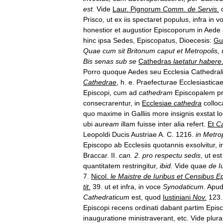
est
.
Vide
Laur
.
Pignorum
Comm
.
de
Servis
.
Prisco
,
ut
ex
iis
spectaret
populus
,
infra
in
v
honestior
et
augustior
Episcoporum
in
Aede
hinc
ipsa
Sedes
,
Episcopatus
,
Dioecesis:
Gui
Quae
cum
sit
Britonum
caput
et
Metropolis
,
Bis
senas
sub
se
Cathedras
laetatur
habere
Porro
quoque
Aedes
seu
Ecclesia
Cathedral
Cathedrae
,
h
.
e
.
Praefecturae
Ecclesiastica
Episcopi
,
cum
ad
cathedram
Episcopalem
p
consecrarentur
,
in
Ecclesiae
cathedra
colloc
quo
maxime
in
Galliis
more
insignis
exstat
l
ubi
auream
illam
fuisse
inter
alia
refert
.
Et
Ca
Leopoldi
Ducis
Austriae
A
.
C
.
1216
.
in
Metrop
Episcopo
ab
Ecclesiis
quotannis
exsolvitur
,
i
Braccar
.
II
.
can
.
2
.
pro
respectu
sedis
,
ut
est
quantitatem
restringitur
,
ibid
.
Vide
quae
de
I
7
.
Nicol
.
le
Maistre
de
Iuribus
et
Censibus
E
tit
.
39
.
ut
et
infra
,
in
voce
Synodaticum
.
Apu
Cathedraticum
est
,
quod
Iustiniani
Nov
.
123
Episcopi
recens
ordinati
dabant
partim
Episc
inauguratione
ministraverant
,
etc
.
Vide
plura