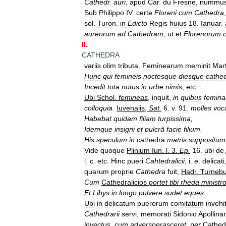
Cathedr
.
auri
,
apud
Car
.
du
Fresne
,
nummu
Sub
Philippo
IV
.
certe
Floreni
cum
Cathedra
sol
.
Turon
.
in
Edicto
Regis
huius
18
.
Ianuar
.
aureorum
ad
Cathedram
,
ut
et
Florenorum
II
.
CATHEDRA
variis
olim
tributa
.
Feminearum
meminit
Mart
Hunc
qui
femineis
noctesque
diesque
cathed
Incedit
tota
notus
in
urbe
nimis
,
etc
.
Ubi
Schol
.
femineas
,
inquit
,
in
quibus
femina
colloquia
.
Iuvenalis
,
Sat
.
6
.
v
.
91
.
molles
voc
Habebat
quidam
filiam
turpissima
,
Idemque
insigni
et
pulcrâ
facie
filium
.
His
speculum
in
cathedra
matris
suppositum
Vide
quoque
Plinium
Iun
.
l
.
3
.
Ep
.
16
.
ubi
de
l
.
c
.
etc
.
Hinc
pueri
Cahtedralicii
,
i
.
e
.
delicati
quarum
proprie
Cathedra
fuit
,
Hadr
.
Turneb
Cum
Cathedralicios
portet
tibi
rheda
ministr
Et
Libys
in
longo
pulvere
sudet
eques
.
Ubi
in
delicatum
puerorum
comitatum
invehi
Cathedrarii
servi
,
memorati
Sidonio
Apollinar
invectus
,
cum
adversperasceret
,
per
Cathed