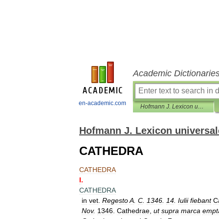
Academic Dictionarie
en-academic.com
Hofmann J. Lexicon universale
Hofmann J. Lexicon universal
CATHEDRA
CATHEDRA
I
.
CATHEDRA
in
vet
.
Regesto
A
.
C
.
1346
.
14
.
Iulii
fiebant
C
Nov
.
1346
.
Cathedrae
,
ut
supra
marca
empt