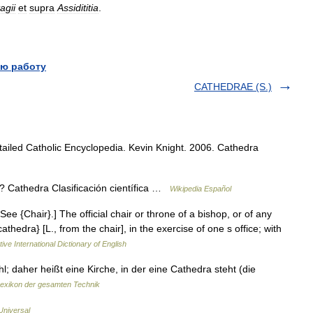
agii
et
supra
Assidititia
.
ю работу
CATHEDRAE (S.)
ailed Catholic Encyclopedia. Kevin Knight. 2006. Cathedra
 Cathedra Clasificación científica …
Wikipedia Español
 See {Chair}.] The official chair or throne of a bishop, or of any
thedra} [L., from the chair], in the exercise of one s office; with
ive International Dictionary of English
l; daher heißt eine Kirche, in der eine Cathedra steht (die
exikon der gesamten Technik
Universal