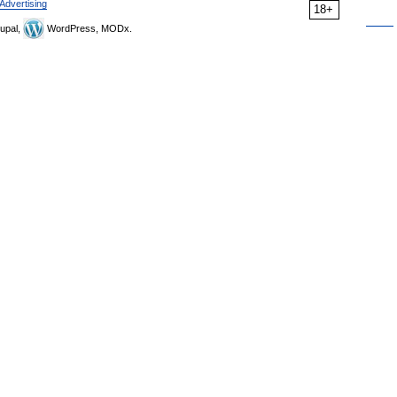
Advertising
18+
upal,
WordPress, MODx.