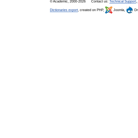
© Academic, 2000-2026
Contact us:
Technical Support
,
Dictionaries export
, created on PHP,
Joomla,
Dr